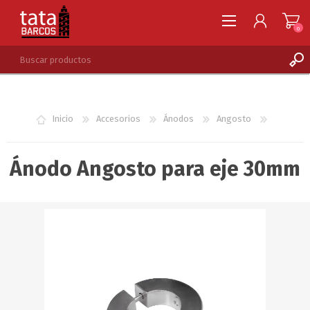
0
REGISTRARSE
INGRESAR
Inicio
Accesorios
Ánodos
Angosto
LISTA DE DESEOS
0
Ánodo Angosto para eje 30mm