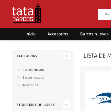
Inicio
Accesorios
Barcos nuevos
Anclas
Rodman
LISTA DE 
CATEGORÍAS
CRUCEROS
HAYN
Ánodos
Sea Fox
Bombas
Barcos nuevos
Barcos usados
Cabos y amarres
Accesorios
Electrónica
Equipamiento
ETIQUETAS POPULARES
Grilletes/Guardacabos/Omegas