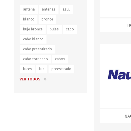
Iluminación
antena
antenas
azul
Jarcia
blanco
bronce
H
Pastecas y roldanas
buje bronce
bujes
cabo
Pinturas y antifouling
cabo blanco
NAUTOS
Remos/Bicheros
cabo preestirado
Elementos de Seguridad
cabo torneado
cabos
luces
luz
preestirado
Vestimenta
VER TODOS
NA