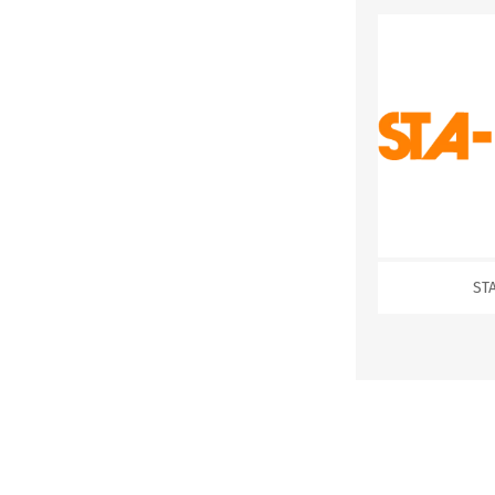
STALOK
ST