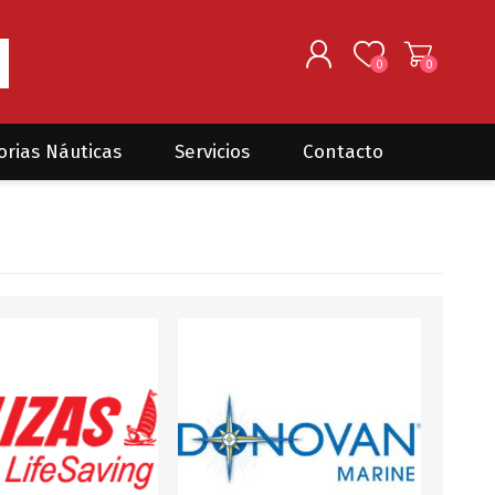
0
0
REGISTRARSE
orias Náuticas
Servicios
Contacto
INGRESAR
Seguros para barcos
DONOVAN MARINE
VELEROS
Coordinación de Trabajos de
Mantenimiento
Trámites en PNN y PNA
Traslados de embarcaciones
dentro y fuera del país
Administración de
embarcaciones
Compra de equipamiento en
plaza y el exterior