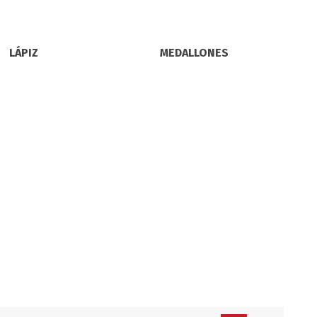
Servicio y mantenimiento de
Balsas Salvavidas
LÁPIZ
MEDALLONES
SCHAFER+PETERS GMBH