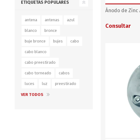
ETIQUETAS POPULARES
Ánodo de Zinc 
antena
antenas
azul
Consultar
blanco
bronce
buje bronce
bujes
cabo
cabo blanco
cabo preestirado
cabo torneado
cabos
luces
luz
preestirado
VER TODOS