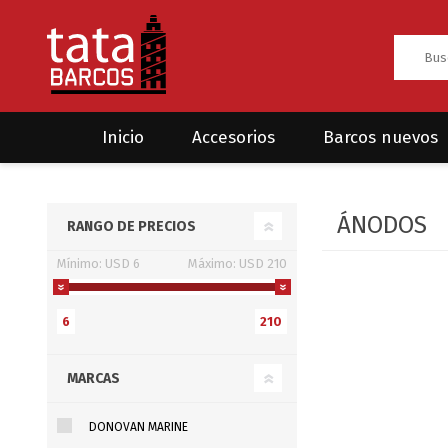
Inicio
Accesorios
Barcos nuevos
Anclas
Rodman
ÁNODOS
RANGO DE PRECIOS
CRUCEROS
HAYN
Ánodos
Sea Fox
Mínimo:
USD 6
Máximo:
USD 210
Bombas
Cabos y amarres
6
210
Electrónica
MARCAS
Equipamiento
Grilletes/Guardacabos/Omegas
DONOVAN MARINE