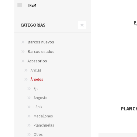
Iluminación
TREM
Jarcia
E
CATEGORÍAS
Pastecas y roldanas
Pinturas y antifouling
Barcos nuevos
NAUTOS
Remos/Bicheros
Barcos usados
Elementos de Seguridad
Accesorios
Anclas
Vestimenta
Ánodos
Eje
Angosto
Lápiz
PLANC
Medallones
Planchuelas
Otros