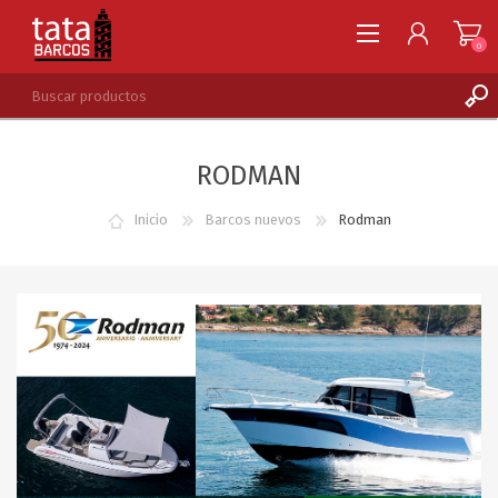
0
REGISTRARSE
RODMAN
INGRESAR
LISTA DE DESEOS
0
Inicio
Barcos nuevos
Rodman