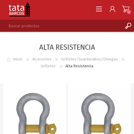
0
REGISTRARSE
ALTA RESISTENCIA
INGRESAR
LISTA DE DESEOS
0
Inicio
Accesorios
Grilletes/Guardacabos/Omegas
Grilletes
Alta Resistencia