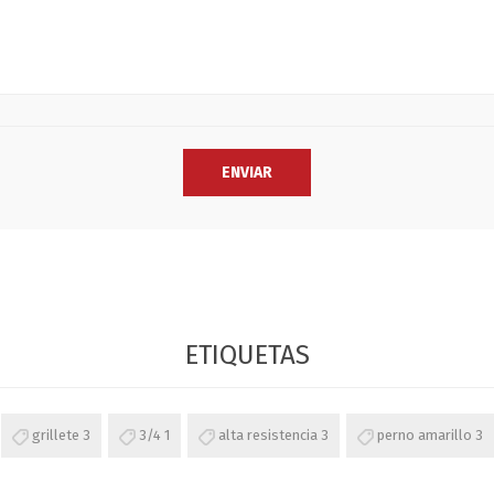
ETIQUETAS
grillete
3
3/4
1
alta resistencia
3
perno amarillo
3