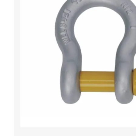
Iluminación
Jarcia
Pastecas y roldanas
Pinturas y antifouling
NAUTOS
Remos/Bicheros
Elementos de Seguridad
Vestimenta