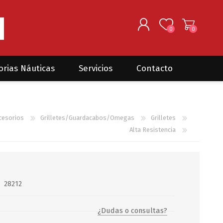
0
0
REGISTRARSE
orias Náuticas
Servicios
Contacto
INGRESAR
Seguros para barcos
DONOVAN MARINE
VELEROS
cesorios
Grilletes/Guardacabos/Omegas
Grilletes
Coordinación de Trabajos de
Mantenimiento
Alta Resistencia
Trámites en PNN y PNA
Traslados de embarcaciones
dentro y fuera del país
28212
Administración de
embarcaciones
¿Dudas o consultas?
Compra de equipamiento en
plaza y el exterior