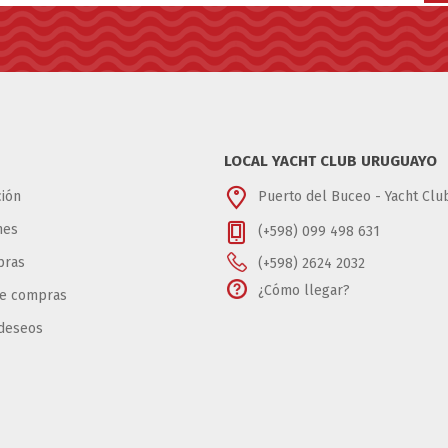
LOCAL YACHT CLUB URUGUAYO
ión
Puerto del Buceo - Yacht Cl
nes
(+598) 099 498 631
pras
(+598) 2624 2032
¿Cómo llegar?
de compras
 deseos