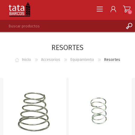
0
REGISTRARSE
RESORTES
INGRESAR
LISTA DE DESEOS
0
Inicio
Accesorios
Equipamiento
Resortes