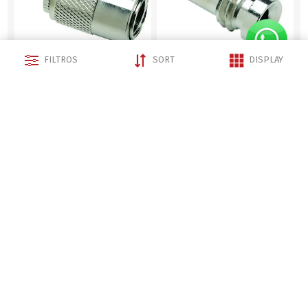
FILTROS
SORT
DISPLAY
Conector para VHF PL 259
Tope Conector PL-259
Consultar
Consultar
Campana Cromada
Bocina de Aire tipo