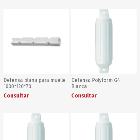
Defensa plana para muelle
Defensa Polyform G4
1000*120*70
Blanca
Consultar
Consultar