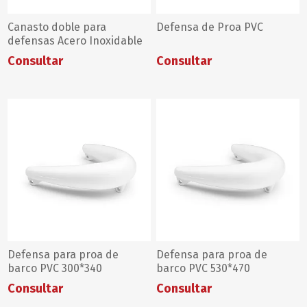
Canasto doble para
Defensa de Proa PVC
defensas Acero Inoxidable
250*560mm
Consultar
Consultar
Defensa para proa de
Defensa para proa de
barco PVC 300*340
barco PVC 530*470
Consultar
Consultar