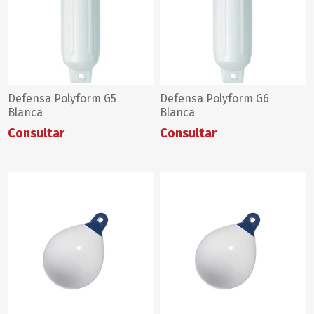
Defensa Polyform G5
Defensa Polyform G6
Blanca
Blanca
Consultar
Consultar