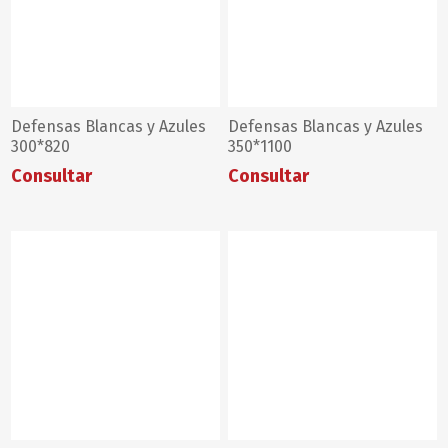
Defensas Blancas y Azules
Defensas Blancas y Azules
300*820
350*1100
Consultar
Consultar