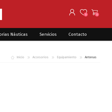
0
0
REGISTRARSE
orias Náuticas
Servicios
Contacto
INGRESAR
Seguros para barcos
DONOVAN MARINE
VELEROS
Inicio
Accesorios
Equipamiento
Antenas
Coordinación de Trabajos de
Mantenimiento
Trámites en PNN y PNA
Traslados de embarcaciones
dentro y fuera del país
Administración de
embarcaciones
Compra de equipamiento en
plaza y el exterior