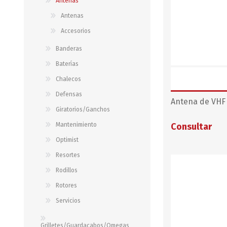
Antenas
Antenas
Accesorios
STALOK
Banderas
Baterías
Chalecos
Defensas
Antena de VHF 
Giratorios/Ganchos
Mantenimiento
Consultar
Optimist
Resortes
Rodillos
Rotores
Servicios
Grilletes/Guardacabos/Omegas