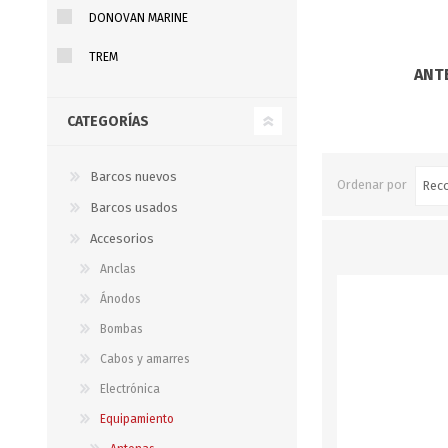
Iluminación
DONOVAN MARINE
Jarcia
TREM
ANT
Pastecas y roldanas
CATEGORÍAS
Pinturas y antifouling
NAUTOS
Remos/Bicheros
Barcos nuevos
Ordenar por
Elementos de Seguridad
Barcos usados
Vestimenta
Accesorios
Anclas
Ánodos
Bombas
Cabos y amarres
Electrónica
Equipamiento