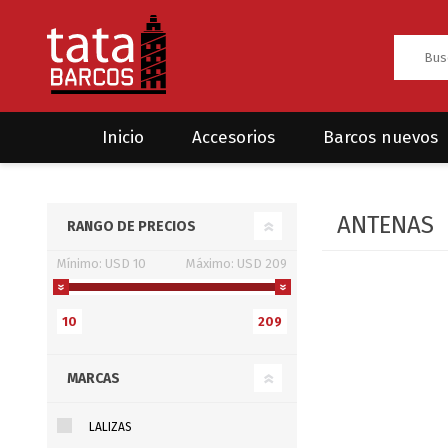
Inicio
Accesorios
Barcos nuevos
Anclas
Rodman
ANTENAS
RANGO DE PRECIOS
CRUCEROS
HAYN
Ánodos
Sea Fox
Mínimo:
USD 10
Máximo:
USD 209
Bombas
Cabos y amarres
10
209
Electrónica
MARCAS
Equipamiento
Grilletes/Guardacabos/Omegas
LALIZAS