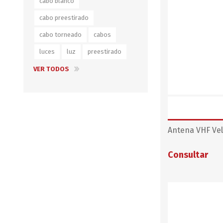
cabo blanco
cabo preestirado
cabo torneado
cabos
luces
luz
preestirado
VER TODOS
Antena VHF Vel
Consultar