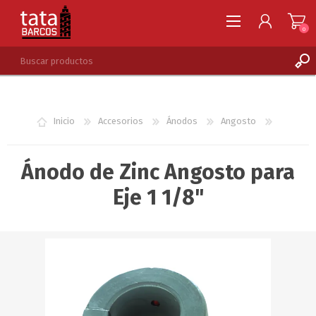
0
REGISTRARSE
INGRESAR
Inicio
Accesorios
Ánodos
Angosto
LISTA DE DESEOS
0
Ánodo de Zinc Angosto para
Eje 1 1/8"