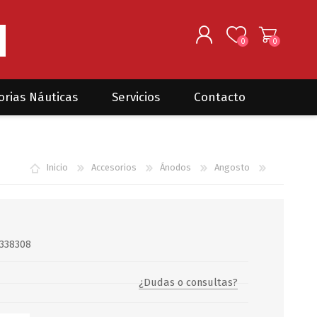
0
0
REGISTRARSE
orias Náuticas
Servicios
Contacto
INGRESAR
Seguros para barcos
DONOVAN MARINE
VELEROS
Inicio
Accesorios
Ánodos
Angosto
Coordinación de Trabajos de
Mantenimiento
Trámites en PNN y PNA
Traslados de embarcaciones
dentro y fuera del país
 338308
Administración de
embarcaciones
¿Dudas o consultas?
Compra de equipamiento en
plaza y el exterior