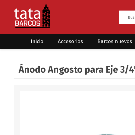
Inicio
Accesorios
Barcos nuevos
Anclas
Rodman
Ánodo Angosto para Eje 3/4
CRUCEROS
HAYN
Ánodos
Sea Fox
Bombas
Cabos y amarres
Electrónica
Equipamiento
Grilletes/Guardacabos/Omegas