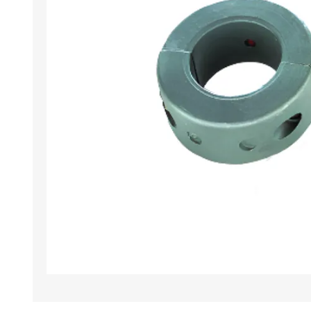
Iluminación
Jarcia
Pastecas y roldanas
Pinturas y antifouling
NAUTOS
Remos/Bicheros
Elementos de Seguridad
Vestimenta