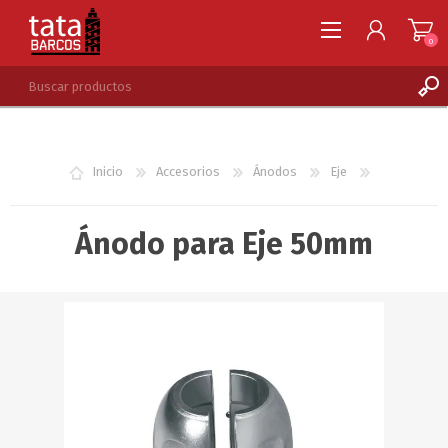
0
REGISTRARSE
INGRESAR
Inicio
Accesorios
Ánodos
Eje
LISTA DE DESEOS
0
Ánodo para Eje 50mm