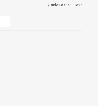
¿Dudas o consultas?
Servicio y mantenimiento de
Balsas Salvavidas
SCHAFER+PETERS GMBH