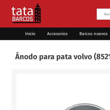
Inicio
Accesorios
Barcos nuevos
Anclas
Rodman
Ánodo para pata volvo (852
CRUCEROS
HAYN
Ánodos
Sea Fox
Bombas
Cabos y amarres
Electrónica
Equipamiento
Grilletes/Guardacabos/Omegas