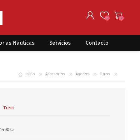
0
0
REGISTRARSE
orias Náuticas
Servicios
Contacto
INGRESAR
Seguros para barcos
DONOVAN MARINE
VELEROS
Inicio
Accesorios
Ánodos
Otros
Coordinación de Trabajos de
Mantenimiento
Trámites en PNN y PNA
Traslados de embarcaciones
dentro y fuera del país
Trem
Administración de
embarcaciones
140025
Compra de equipamiento en
plaza y el exterior