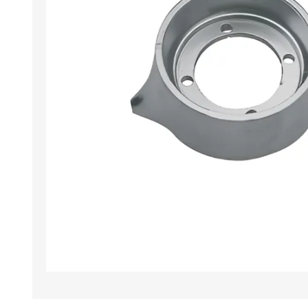
Iluminación
Jarcia
Pastecas y roldanas
Pinturas y antifouling
NAUTOS
Remos/Bicheros
Elementos de Seguridad
Vestimenta