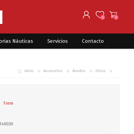
0
0
REGISTRARSE
orias Náuticas
Servicios
Contacto
INGRESAR
Seguros para barcos
DONOVAN MARINE
VELEROS
Inicio
Accesorios
Ánodos
Otros
Coordinación de Trabajos de
Mantenimiento
Trámites en PNN y PNA
Traslados de embarcaciones
dentro y fuera del país
Trem
Administración de
embarcaciones
140030
Compra de equipamiento en
plaza y el exterior