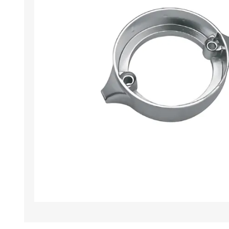
Iluminación
Jarcia
Pastecas y roldanas
Pinturas y antifouling
NAUTOS
Remos/Bicheros
Elementos de Seguridad
Vestimenta