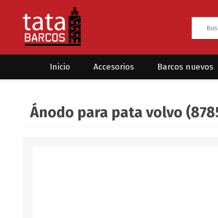
Inicio
Accesorios
Barcos nuevos
Anclas
Rodman
Ánodo para pata volvo (878
CRUCEROS
HAYN
Ánodos
Sea Fox
Bombas
Cabos y amarres
Electrónica
Equipamiento
Grilletes/Guardacabos/Omegas