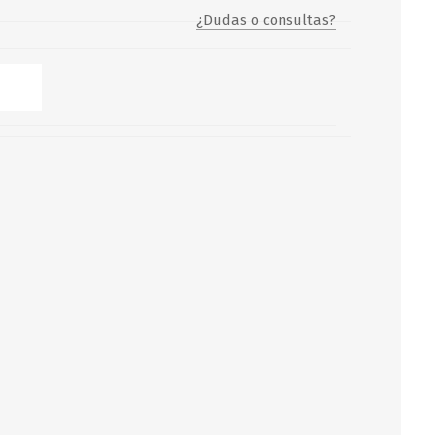
¿Dudas o consultas?
Servicio y mantenimiento de
Balsas Salvavidas
SCHAFER+PETERS GMBH