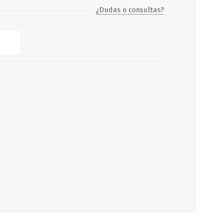
¿Dudas o consultas?
Servicio y mantenimiento de
Balsas Salvavidas
SCHAFER+PETERS GMBH