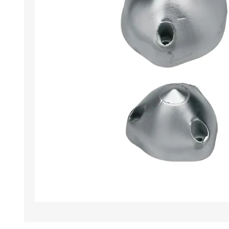
Iluminación
Jarcia
Pastecas y roldanas
Pinturas y antifouling
NAUTOS
Remos/Bicheros
Elementos de Seguridad
Vestimenta