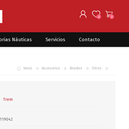
0
0
REGISTRARSE
orias Náuticas
Servicios
Contacto
INGRESAR
Seguros para barcos
DONOVAN MARINE
VELEROS
Inicio
Accesorios
Ánodos
Otros
Coordinación de Trabajos de
Mantenimiento
Trámites en PNN y PNA
Traslados de embarcaciones
dentro y fuera del país
Trem
Administración de
embarcaciones
119042
Compra de equipamiento en
plaza y el exterior