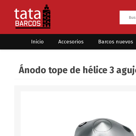
Inicio
Accesorios
Barcos nuevos
Anclas
Rodman
Ánodo tope de hélice 3 agu
CRUCEROS
HAYN
Ánodos
Sea Fox
Bombas
Cabos y amarres
Electrónica
Equipamiento
Grilletes/Guardacabos/Omegas