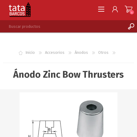
0
REGISTRARSE
INGRESAR
Inicio
Accesorios
Ánodos
Otros
LISTA DE DESEOS
0
Ánodo Zinc Bow Thrusters