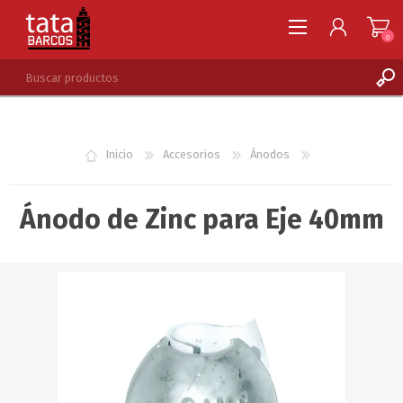
0
REGISTRARSE
INGRESAR
Inicio
Accesorios
Ánodos
LISTA DE DESEOS
0
Ánodo de Zinc para Eje 40mm