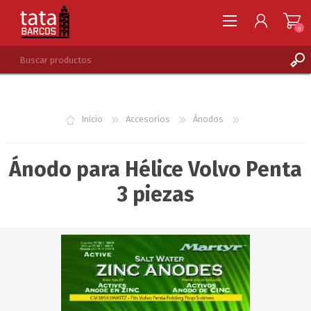
0
REGISTRARSE
INGRESAR
Inicio
Accesorios
Ánodos
LISTA DE DESEOS
0
Ánodo para Hélice Volvo Penta
3 piezas