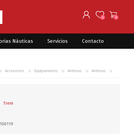
0
0
REGISTRARSE
orias Náuticas
Servicios
Contacto
INGRESAR
Seguros para barcos
DONOVAN MARINE
VELEROS
Accesorios
Equipamiento
Antenas
Antenas
Coordinación de Trabajos de
Mantenimiento
Trámites en PNN y PNA
Traslados de embarcaciones
dentro y fuera del país
Trem
Administración de
embarcaciones
100119
Compra de equipamiento en
plaza y el exterior