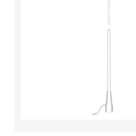
Iluminación
Jarcia
Pastecas y roldanas
Pinturas y antifouling
NAUTOS
Remos/Bicheros
Elementos de Seguridad
Vestimenta