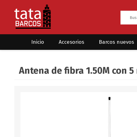
Inicio
Accesorios
Barcos nuevos
Anclas
Rodman
Antena de fibra 1.50M con 5
CRUCEROS
HAYN
Ánodos
Sea Fox
Bombas
Cabos y amarres
Electrónica
Equipamiento
Grilletes/Guardacabos/Omegas