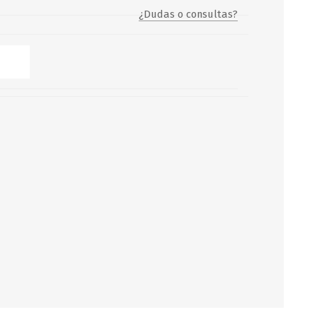
¿Dudas o consultas?
Servicio y mantenimiento de
Balsas Salvavidas
SCHAFER+PETERS GMBH