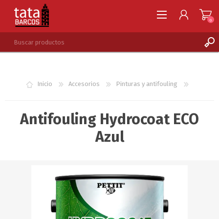
0
REGISTRARSE
INGRESAR
Inicio
Accesorios
Pinturas y antifouling
LISTA DE DESEOS
0
Antifouling Hydrocoat ECO
Azul