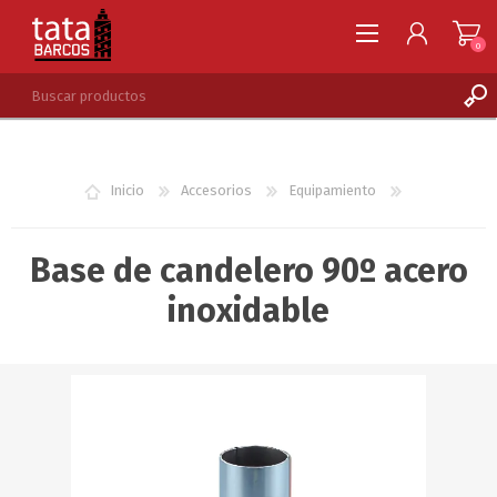
0
REGISTRARSE
INGRESAR
Inicio
Accesorios
Equipamiento
LISTA DE DESEOS
0
Base de candelero 90º acero
inoxidable