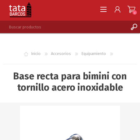
0
REGISTRARSE
INGRESAR
Inicio
Accesorios
Equipamiento
LISTA DE DESEOS
0
Base recta para bimini con
tornillo acero inoxidable