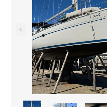
Iluminación
Jarcia
Pastecas y roldanas
Pinturas y antifouling
NAUTOS
Remos/Bicheros
Elementos de Seguridad
Vestimenta