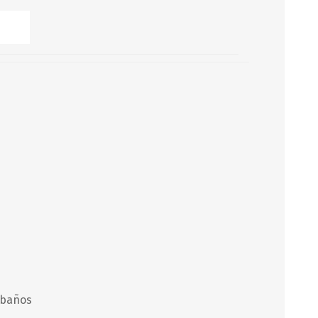
Servicio y mantenimiento de
Balsas Salvavidas
SCHAFER+PETERS GMBH
 baños