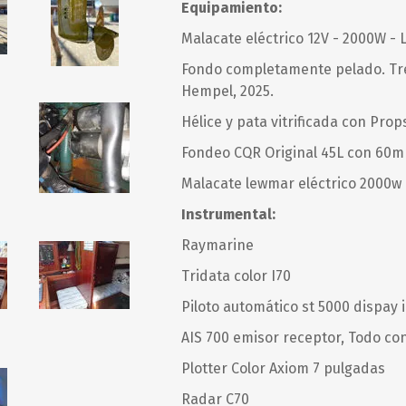
Equipamiento:
Malacate eléctrico 12V - 2000W -
SUNCOR STAINLESS
TREM
Fondo completamente pelado. Tre
Hempel, 2025.
Hélice y pata vitrificada con Pro
Fondeo CQR Original 45L con 60
Malacate lewmar eléctrico 2000w
Instrumental:
Raymarine
Tridata color I70
Piloto automático st 5000 dispay 
AIS 700 emisor receptor, Todo co
Plotter Color Axiom 7 pulgadas
Radar C70