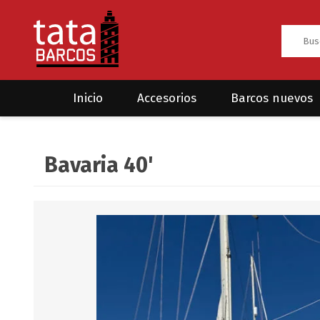
Inicio
Accesorios
Barcos nuevos
Anclas
Rodman
Bavaria 40'
CRUCEROS
HAYN
Ánodos
Sea Fox
Bombas
Cabos y amarres
Electrónica
Equipamiento
Grilletes/Guardacabos/Omegas