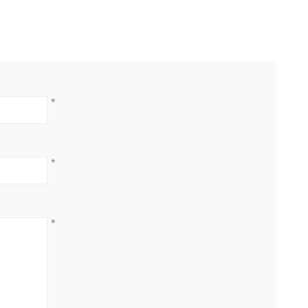
*
*
*