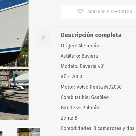
Baterías
Guardacabos
Corazón
AGREGAR A FAVORITOS
Chalecos
Omegas
Cables
Chalecos
Perno y Chaveta
Defensas
Espárragos
Guitarras y Motones
Accesorios
Recto
Descripción completa
Giratorios/Ganchos
Tensores, Terminales y
Otros
Torcido
otros
PETTIT PAINT
PIERPLAS
Origen: Alemania
Mantenimiento
Astillero: Baviera
Optimist
Modelo: Bavaria 40'
Resortes
Año: 2000
Rodillos
Motor: Volvo Penta MD2030
Rotores
Combustible: Gasóleo
Servicios
Bandera: Polonia
Zona: B
Comodidades: 3 camarotes y dos