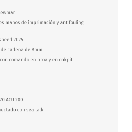
 Lewmar
WEST MARINE
s manos de imprimación y antifouling
pspeed 2025.
m de cadena de 8mm
 con comando en proa y en cokpit
i70 ACU 200
nectado con sea talk