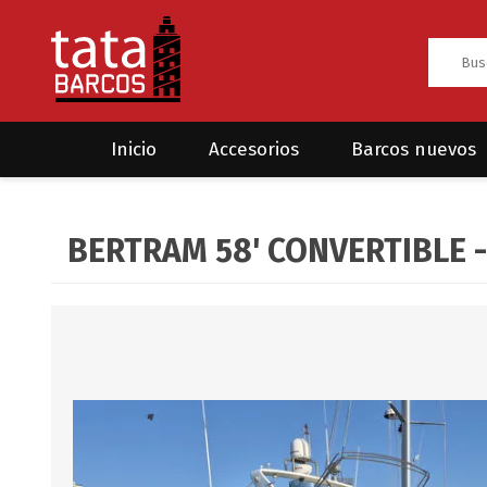
Inicio
Accesorios
Barcos nuevos
Anclas
Rodman
BERTRAM 58' CONVERTIBLE 
CRUCEROS
HAYN
Ánodos
Sea Fox
Bombas
Cabos y amarres
Electrónica
Equipamiento
Grilletes/Guardacabos/Omegas