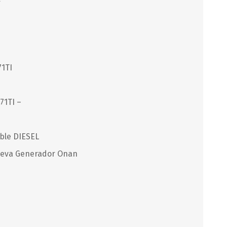
WEST MARINE
71TI
71TI –
ible DIESEL
nueva Generador Onan