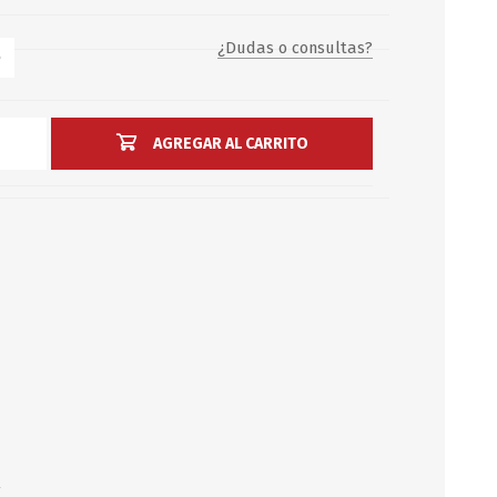
Servicio y mantenimiento de
¿Dudas o consultas?
Balsas Salvavidas
AGREGAR AL CARRITO
SCHAFER+PETERS GMBH
K