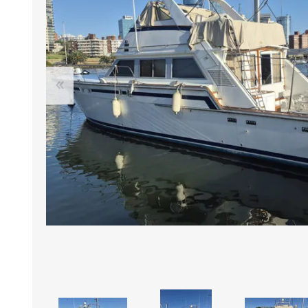
Iluminación
Jarcia
Pastecas y roldanas
Pinturas y antifouling
NAUTOS
Remos/Bicheros
Elementos de Seguridad
Vestimenta