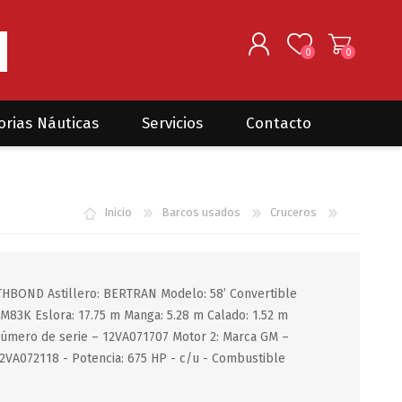
0
0
REGISTRARSE
orias Náuticas
Servicios
Contacto
INGRESAR
Seguros para barcos
DONOVAN MARINE
VELEROS
Inicio
Barcos usados
Cruceros
Coordinación de Trabajos de
Mantenimiento
Trámites en PNN y PNA
BOND Astillero: BERTRAN Modelo: 58’ Convertible
Traslados de embarcaciones
dentro y fuera del país
83K Eslora: 17.75 m Manga: 5.28 m Calado: 1.52 m
úmero de serie – 12VA071707 Motor 2: Marca GM –
Administración de
embarcaciones
2VA072118 - Potencia: 675 HP - c/u - Combustible
Compra de equipamiento en
plaza y el exterior