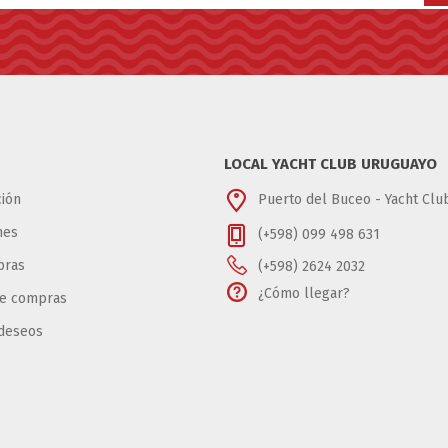
LOCAL YACHT CLUB URUGUAYO
ión
Puerto del Buceo - Yacht Cl
nes
(+598) 099 498 631
pras
(+598) 2624 2032
¿Cómo llegar?
de compras
 deseos