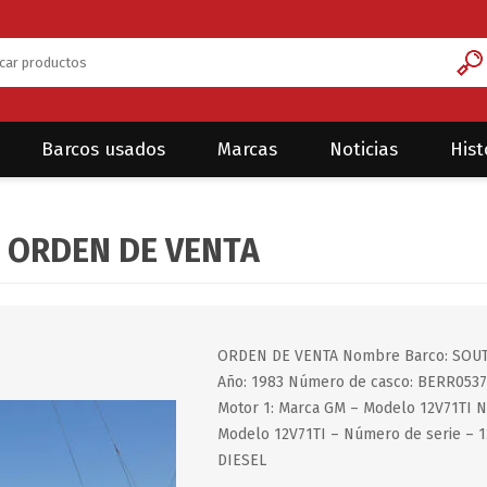
Barcos usados
Marcas
Noticias
Hist
Anclas
- ORDEN DE VENTA
GOMONES
HELIAR
LANCHAS
LALIZAS
Accesorios
Eje
Angosto
Lápiz
Cabos
Flotante
ORDEN DE VENTA Nombre Barco: SOUTH
Medallones
Cuerdas
Enchufes/Fichas
Año: 1983 Número de casco: BERR0537M
Preestirado
Elástico
Motor 1: Marca GM – Modelo 12V71TI N
Planchuelas
Parlantes
Antenas
Spectra
Antenas
Modelo 12V71TI – Número de serie – 1
DIESEL
Otros
Radios
Banderas
Grilletes
Torneado y Trenzado
Accesorios
Alta Resistencia