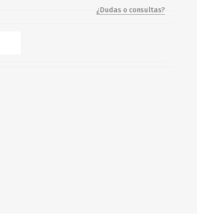
¿Dudas o consultas?
Servicio y mantenimiento de
Balsas Salvavidas
SCHAFER+PETERS GMBH