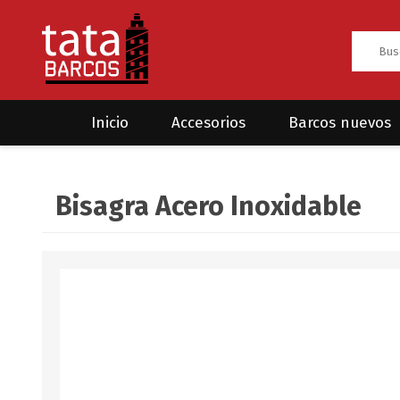
Inicio
Accesorios
Barcos nuevos
Anclas
Rodman
Bisagra Acero Inoxidable
CRUCEROS
HAYN
Ánodos
Sea Fox
Bombas
Cabos y amarres
Electrónica
Equipamiento
Grilletes/Guardacabos/Omegas