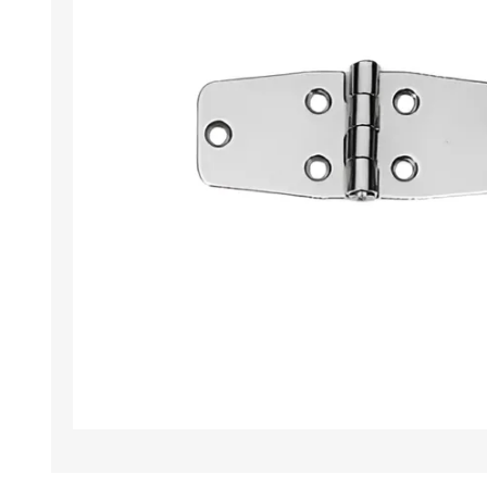
Iluminación
Jarcia
Pastecas y roldanas
Pinturas y antifouling
NAUTOS
Remos/Bicheros
Elementos de Seguridad
Vestimenta