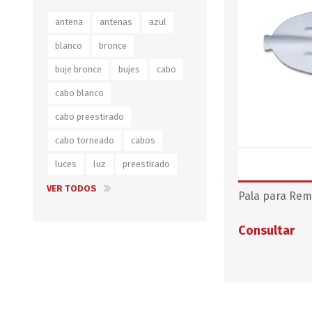
Iluminación
antena
antenas
azul
Jarcia
blanco
bronce
Pastecas y roldanas
buje bronce
bujes
cabo
Pinturas y antifouling
cabo blanco
NAUTOS
Remos/Bicheros
cabo preestirado
Elementos de Seguridad
cabo torneado
cabos
luces
luz
preestirado
Vestimenta
VER TODOS
Pala para Rem
Consultar