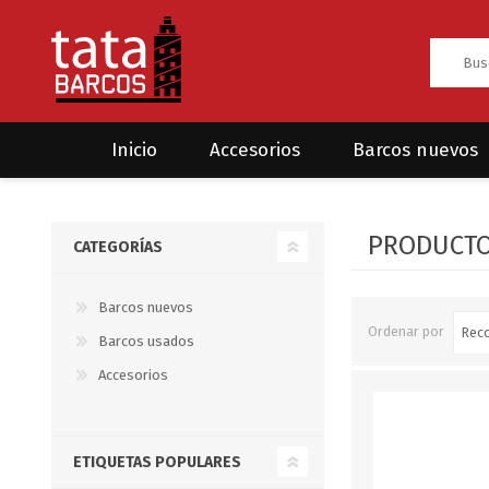
Inicio
Accesorios
Barcos nuevos
Anclas
Rodman
PRODUCTOS
CATEGORÍAS
CRUCEROS
HAYN
Ánodos
Sea Fox
Bombas
Barcos nuevos
Ordenar por
Barcos usados
Cabos y amarres
Accesorios
Electrónica
Equipamiento
ETIQUETAS POPULARES
Grilletes/Guardacabos/Omegas