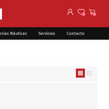
0
0
REGISTRARSE
orias Náuticas
Servicios
Contacto
INGRESAR
Seguros para barcos
DONOVAN MARINE
VELEROS
Coordinación de Trabajos de
Mantenimiento
Trámites en PNN y PNA
Traslados de embarcaciones
dentro y fuera del país
Administración de
embarcaciones
Compra de equipamiento en
plaza y el exterior