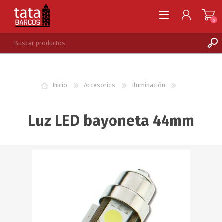
0
REGISTRARSE
INGRESAR
Inicio
Accesorios
Iluminación
LISTA DE DESEOS
0
Luz LED bayoneta 44mm