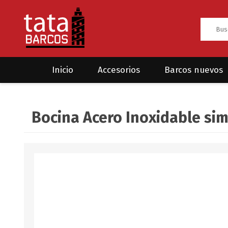
Inicio
Accesorios
Barcos nuevos
Anclas
Rodman
Bocina Acero Inoxidable sim
CRUCEROS
HAYN
Ánodos
Sea Fox
Bombas
Cabos y amarres
Electrónica
Equipamiento
Grilletes/Guardacabos/Omegas