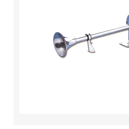
Iluminación
Jarcia
Pastecas y roldanas
Pinturas y antifouling
NAUTOS
Remos/Bicheros
Elementos de Seguridad
Vestimenta