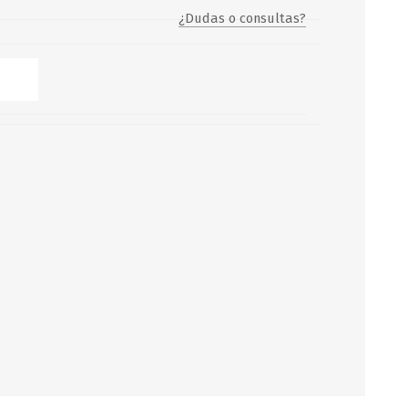
¿Dudas o consultas?
Servicio y mantenimiento de
Balsas Salvavidas
SCHAFER+PETERS GMBH