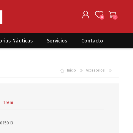
0
0
REGISTRARSE
orias Náuticas
Servicios
Contacto
INGRESAR
Seguros para barcos
DONOVAN MARINE
VELEROS
Inicio
Accesorios
Coordinación de Trabajos de
Mantenimiento
Trámites en PNN y PNA
Traslados de embarcaciones
dentro y fuera del país
Trem
Administración de
embarcaciones
015013
Compra de equipamiento en
plaza y el exterior