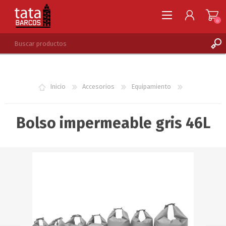
0
REGISTRARSE
INGRESAR
Inicio
Accesorios
Equipamiento
LISTA DE DESEOS
0
Bolso impermeable gris 46L