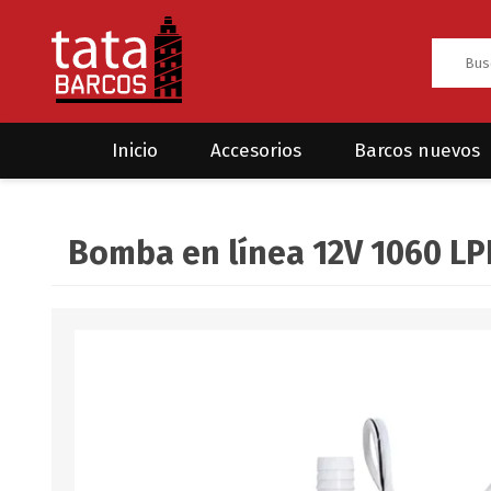
Inicio
Accesorios
Barcos nuevos
Anclas
Rodman
Bomba en línea 12V 1060 L
CRUCEROS
HAYN
Ánodos
Sea Fox
Bombas
Cabos y amarres
Electrónica
Equipamiento
Grilletes/Guardacabos/Omegas