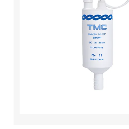
Iluminación
Jarcia
Pastecas y roldanas
Pinturas y antifouling
NAUTOS
Remos/Bicheros
Elementos de Seguridad
Vestimenta