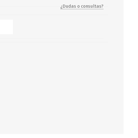
¿Dudas o consultas?
Servicio y mantenimiento de
Balsas Salvavidas
SCHAFER+PETERS GMBH