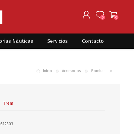
0
0
REGISTRARSE
orias Náuticas
Servicios
Contacto
INGRESAR
Seguros para barcos
DONOVAN MARINE
VELEROS
Inicio
Accesorios
Bombas
Coordinación de Trabajos de
Mantenimiento
Trámites en PNN y PNA
Traslados de embarcaciones
dentro y fuera del país
Trem
Administración de
embarcaciones
612303
Compra de equipamiento en
plaza y el exterior