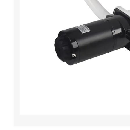
Iluminación
Jarcia
Pastecas y roldanas
Pinturas y antifouling
NAUTOS
Remos/Bicheros
Elementos de Seguridad
Vestimenta