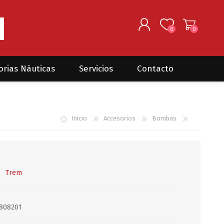
0
0
REGISTRARSE
orias Náuticas
Servicios
Contacto
INGRESAR
Seguros para barcos
DONOVAN MARINE
VELEROS
Inicio
Accesorios
Bombas
Coordinación de Trabajos de
Mantenimiento
Trámites en PNN y PNA
Traslados de embarcaciones
dentro y fuera del país
Trem
Administración de
embarcaciones
808201
Compra de equipamiento en
plaza y el exterior