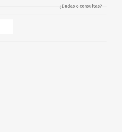
¿Dudas o consultas?
Servicio y mantenimiento de
Balsas Salvavidas
SCHAFER+PETERS GMBH