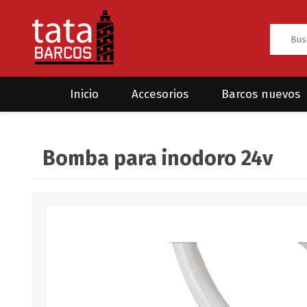
Inicio
Accesorios
Barcos nuevos
Anclas
Rodman
Bomba para inodoro 24v
CRUCEROS
HAYN
Ánodos
Sea Fox
Bombas
Cabos y amarres
Electrónica
Equipamiento
Grilletes/Guardacabos/Omegas