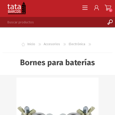
0
REGISTRARSE
INGRESAR
Inicio
Accesorios
Electrónica
LISTA DE DESEOS
0
Bornes para baterías