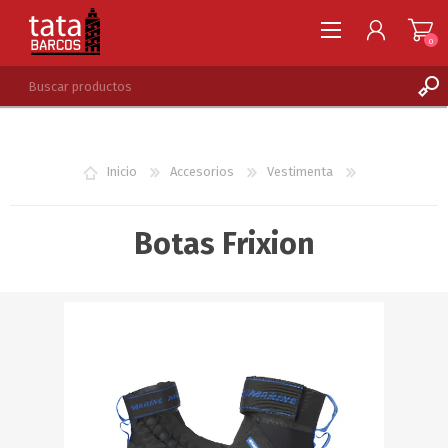
0
REGISTRARSE
INGRESAR
Inicio
Accesorios
Vestimenta
LISTA DE DESEOS
0
Botas Frixion