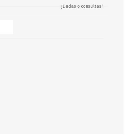
¿Dudas o consultas?
Servicio y mantenimiento de
Balsas Salvavidas
SCHAFER+PETERS GMBH