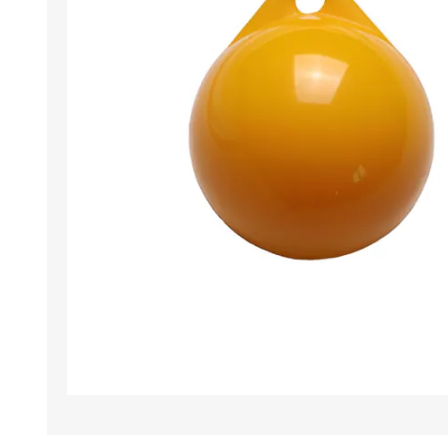
Iluminación
Jarcia
Pastecas y roldanas
Pinturas y antifouling
NAUTOS
Remos/Bicheros
Elementos de Seguridad
Vestimenta