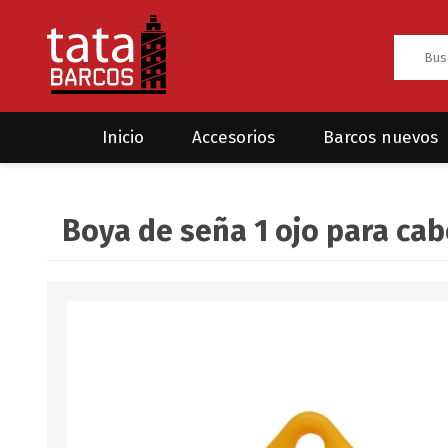
Inicio
Accesorios
Barcos nuevos
Anclas
Rodman
Boya de seña 1 ojo para ca
CRUCEROS
HAYN
Ánodos
Sea Fox
Bombas
Cabos y amarres
Electrónica
Equipamiento
Grilletes/Guardacabos/Omegas