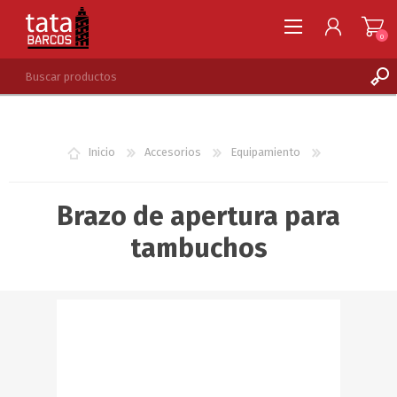
0
REGISTRARSE
INGRESAR
Inicio
Accesorios
Equipamiento
LISTA DE DESEOS
0
Brazo de apertura para
tambuchos