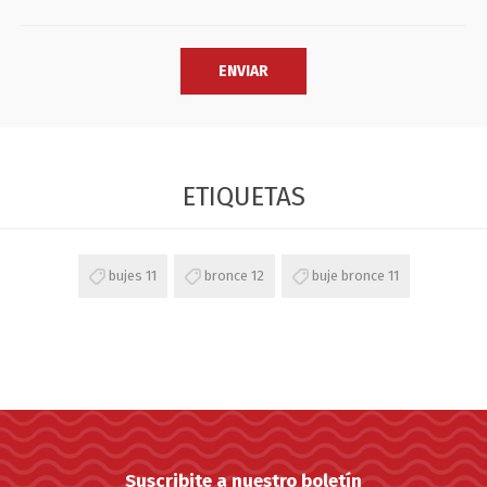
ETIQUETAS
bujes
11
bronce
12
buje bronce
11
Suscribite a nuestro boletín