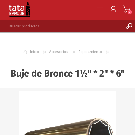
0
REGISTRARSE
INGRESAR
Inicio
Accesorios
Equipamiento
LISTA DE DESEOS
0
Buje de Bronce 1½" * 2" * 6"