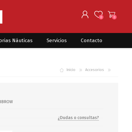
0
0
REGISTRARSE
orias Náuticas
Servicios
Contacto
INGRESAR
Seguros para barcos
DONOVAN MARINE
VELEROS
Inicio
Accesorios
Coordinación de Trabajos de
Mantenimiento
Trámites en PNN y PNA
Traslados de embarcaciones
dentro y fuera del país
68BROW
Administración de
embarcaciones
¿Dudas o consultas?
Compra de equipamiento en
plaza y el exterior