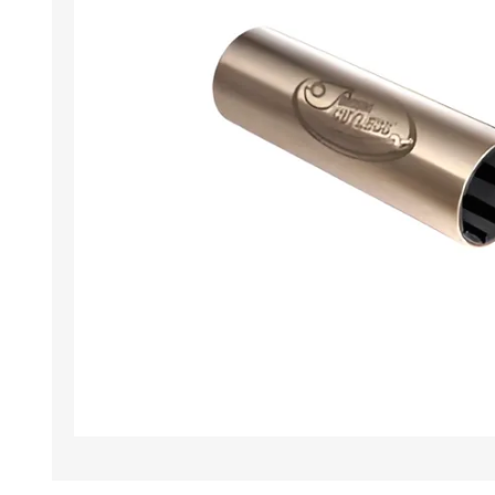
Iluminación
Jarcia
Pastecas y roldanas
Pinturas y antifouling
NAUTOS
Remos/Bicheros
Elementos de Seguridad
Vestimenta