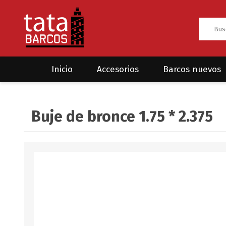
Inicio
Accesorios
Barcos nuevos
Anclas
Rodman
Buje de bronce 1.75 * 2.375
CRUCEROS
HAYN
Ánodos
Sea Fox
Bombas
Cabos y amarres
Electrónica
Equipamiento
Grilletes/Guardacabos/Omegas