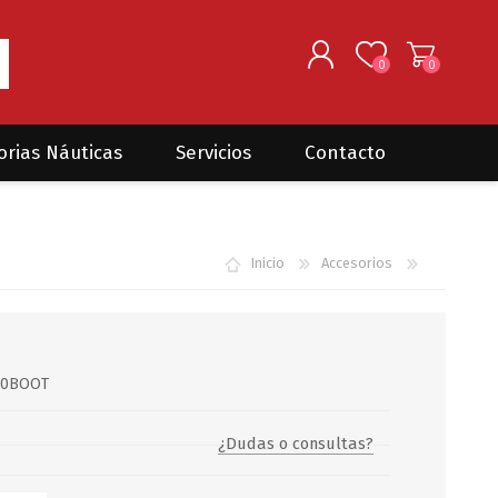
0
0
REGISTRARSE
orias Náuticas
Servicios
Contacto
INGRESAR
Seguros para barcos
DONOVAN MARINE
VELEROS
Inicio
Accesorios
Coordinación de Trabajos de
Mantenimiento
Trámites en PNN y PNA
Traslados de embarcaciones
dentro y fuera del país
20BOOT
Administración de
embarcaciones
¿Dudas o consultas?
Compra de equipamiento en
plaza y el exterior