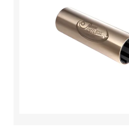
Iluminación
Jarcia
Pastecas y roldanas
Pinturas y antifouling
NAUTOS
Remos/Bicheros
Elementos de Seguridad
Vestimenta