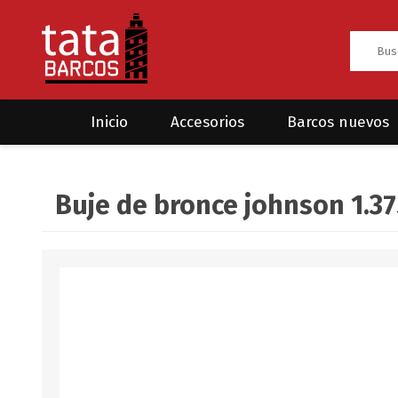
Inicio
Accesorios
Barcos nuevos
Anclas
Rodman
Buje de bronce johnson 1.375
CRUCEROS
HAYN
Ánodos
Sea Fox
Bombas
Cabos y amarres
Electrónica
Equipamiento
Grilletes/Guardacabos/Omegas