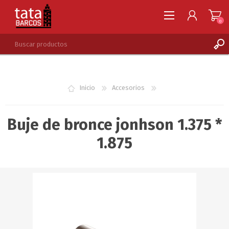
0
REGISTRARSE
INGRESAR
Inicio
Accesorios
LISTA DE DESEOS
0
Buje de bronce jonhson 1.375 *
1.875