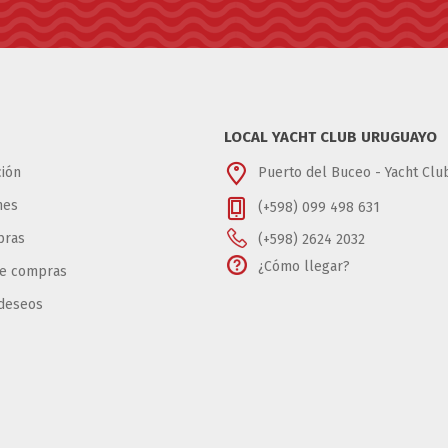
LOCAL YACHT CLUB URUGUAYO
ión
Puerto del Buceo - Yacht Cl
nes
(+598) 099 498 631
pras
(+598) 2624 2032
¿Cómo llegar?
de compras
 deseos