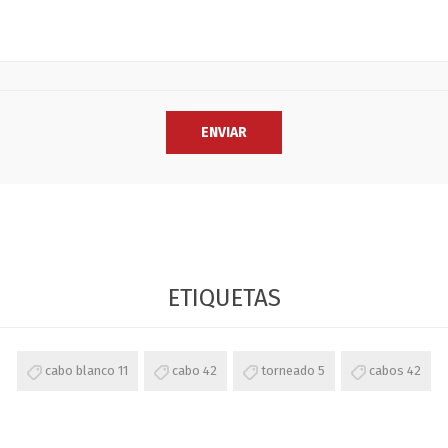
ETIQUETAS
cabo blanco
11
cabo
42
torneado
5
cabos
42