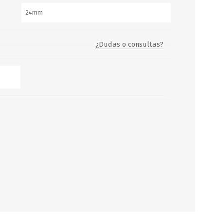
Servicio y mantenimiento de
Balsas Salvavidas
¿Dudas o consultas?
SCHAFER+PETERS GMBH