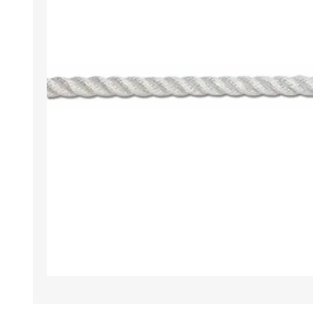
Iluminación
Jarcia
Pastecas y roldanas
Pinturas y antifouling
NAUTOS
Remos/Bicheros
Elementos de Seguridad
Vestimenta