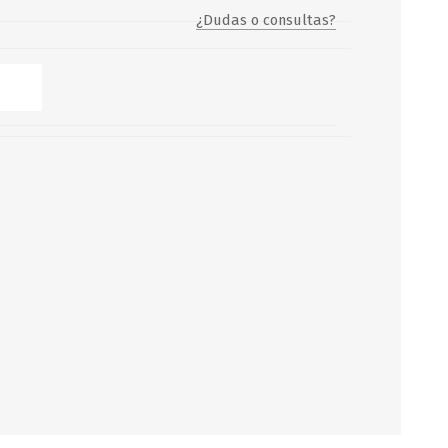
¿Dudas o consultas?
Servicio y mantenimiento de
Balsas Salvavidas
SCHAFER+PETERS GMBH