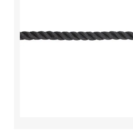
Iluminación
Jarcia
Pastecas y roldanas
Pinturas y antifouling
NAUTOS
Remos/Bicheros
Elementos de Seguridad
Vestimenta