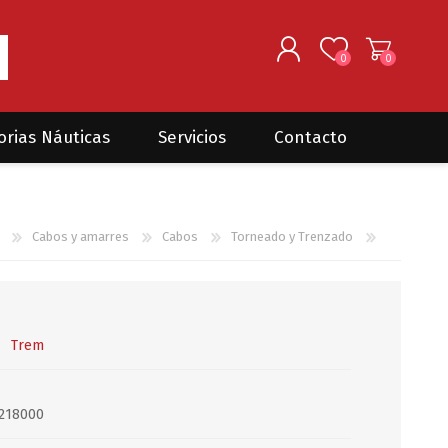
0
0
REGISTRARSE
orias Náuticas
Servicios
Contacto
INGRESAR
Seguros para barcos
DONOVAN MARINE
VELEROS
Cabos y amarres
Cabos
Torneado y Trenzado
Coordinación de Trabajos de
Mantenimiento
Trámites en PNN y PNA
Traslados de embarcaciones
dentro y fuera del país
Trem
Administración de
embarcaciones
5218000
Compra de equipamiento en
plaza y el exterior