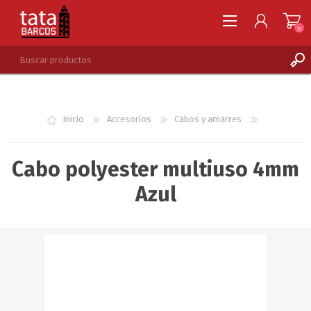
0
REGISTRARSE
INGRESAR
Inicio
Accesorios
Cabos y amarres
LISTA DE DESEOS
0
Cabo polyester multiuso 4mm
Azul