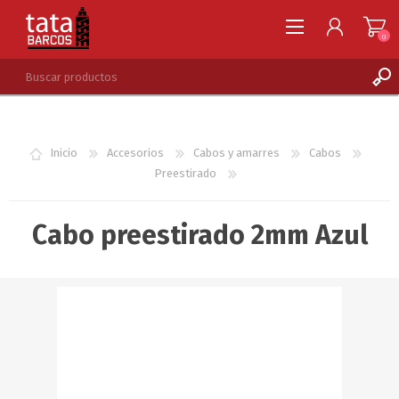
0
REGISTRARSE
INGRESAR
Inicio
Accesorios
Cabos y amarres
Cabos
LISTA DE DESEOS
0
Preestirado
Cabo preestirado 2mm Azul