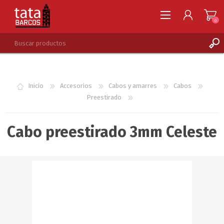
0
REGISTRARSE
INGRESAR
Inicio
Accesorios
Cabos y amarres
Cabos
LISTA DE DESEOS
0
Preestirado
Cabo preestirado 3mm Celeste