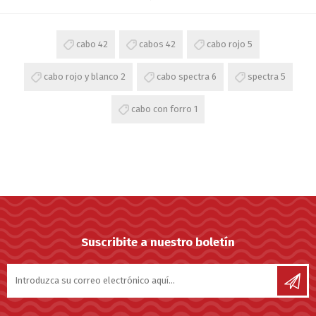
cabo
42
cabos
42
cabo rojo
5
cabo rojo y blanco
2
cabo spectra
6
spectra
5
cabo con forro
1
Suscribite a nuestro boletín