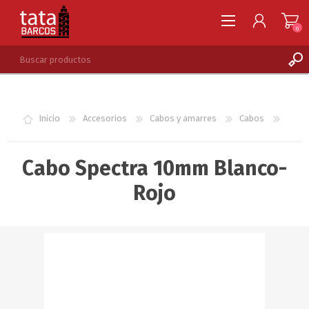
0
REGISTRARSE
INGRESAR
Inicio
Accesorios
Cabos y amarres
Cabos
LISTA DE DESEOS
0
Cabo Spectra 10mm Blanco-
Rojo