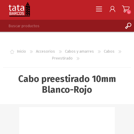
0
REGISTRARSE
INGRESAR
Inicio
Accesorios
Cabos y amarres
Cabos
LISTA DE DESEOS
0
Preestirado
Cabo preestirado 10mm
Blanco-Rojo