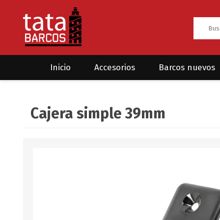
Inicio
Accesorios
Barcos nuevos
Anclas
Rodman
Cajera simple 39mm
CRUCEROS
HAYN
Ánodos
Sea Fox
Bombas
Cabos y amarres
Electrónica
Equipamiento
Grilletes/Guardacabos/Omegas