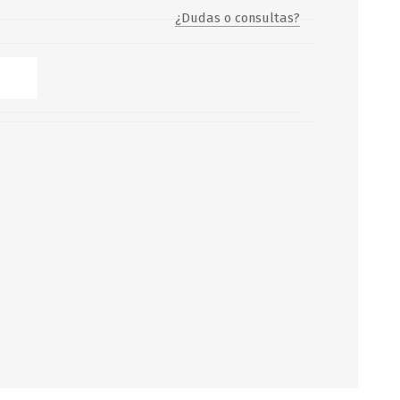
¿Dudas o consultas?
Servicio y mantenimiento de
Balsas Salvavidas
SCHAFER+PETERS GMBH