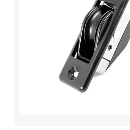
Iluminación
Jarcia
Pastecas y roldanas
Pinturas y antifouling
NAUTOS
Remos/Bicheros
Elementos de Seguridad
Vestimenta