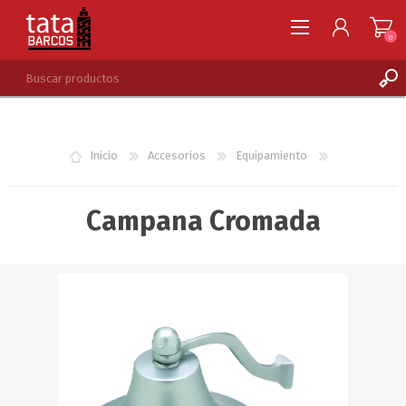
0
REGISTRARSE
INGRESAR
Inicio
Accesorios
Equipamiento
LISTA DE DESEOS
0
Campana Cromada