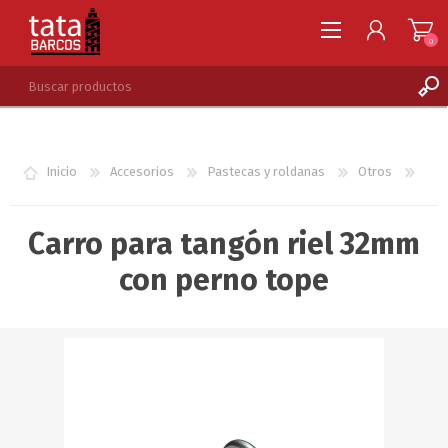
0
REGISTRARSE
INGRESAR
Inicio
Accesorios
Pastecas y roldanas
Otros
LISTA DE DESEOS
0
Carro para tangón riel 32mm
con perno tope